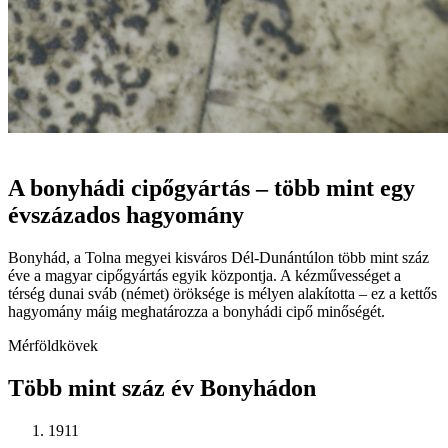
Történet
A bonyhádi cipőgyártás – több mint egy
évszázados hagyomány
Bonyhád, a Tolna megyei kisváros Dél-Dunántúlon több mint száz
éve a magyar cipőgyártás egyik központja. A kézművességet a
térség dunai sváb (német) öröksége is mélyen alakította – ez a kettős
hagyomány máig meghatározza a bonyhádi cipő minőségét.
Mérföldkövek
Több mint száz év Bonyhádon
1911