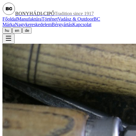
BC
BONYHÁDI-CIPŐ
Tradition since 1917
Főoldal
Manufaktúra
Történet
Vadász & Outdoor
BC
Márka
Nagykereskedelem
Bérgyártás
Kapcsolat
|
|
hu
en
de