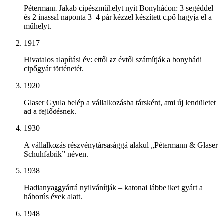
Pétermann Jakab cipészműhelyt nyit Bonyhádon: 3 segéddel
és 2 inassal naponta 3–4 pár kézzel készített cipő hagyja el a
műhelyt.
1917
Hivatalos alapítási év: ettől az évtől számítják a bonyhádi
cipőgyár történetét.
1920
Glaser Gyula belép a vállalkozásba társként, ami új lendületet
ad a fejlődésnek.
1930
A vállalkozás részvénytársasággá alakul „Pétermann & Glaser
Schuhfabrik” néven.
1938
Hadianyaggyárrá nyilvánítják – katonai lábbeliket gyárt a
háborús évek alatt.
1948