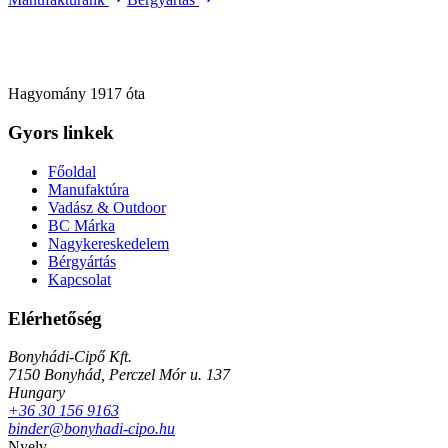
BC
BONYHÁDI-CIPŐ
Tradition since 1917
Hagyomány 1917 óta
Gyors linkek
Főoldal
Manufaktúra
Vadász & Outdoor
BC Márka
Nagykereskedelem
Bérgyártás
Kapcsolat
Elérhetőség
Bonyhádi-Cipő Kft.
7150 Bonyhád, Perczel Mór u. 137
Hungary
+36 30 156 9163
binder@bonyhadi-cipo.hu
Nyelv