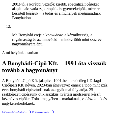
2003-tól a korábbi vezetők kisebb, specializált cégeket
alapítanak: vadász-, ortopéd- és gyermekcipők, méretre
készített bőráruk – a tudás és a műhelyek megmaradnak
Bonyhádon.
→
Ma Bonyhád ereje a know-how, a kézművesség, a
rugalmasság és az innováció – mindez több mint száz év
hagyományára épül.
A mi helyünk a sorban
A Bonyhádi-Cipő Kft. – 1991 óta visszük
tovább a hagyományt
A Bonyhádi-Cipő Kft. (alapítva 1991-ben, eredetileg LD Jagd
Cipőipari Kft. néven, 2023-ban átnevezve) ennek a több mint száz
éves bonyhádi cipésztudásnak az egyik mai folytatója. 25
szakképzett cipészünk öt klasszikus gyártási módszerrel készít
kézműves cipőket Tolna megyében – márkáknak, vadászoknak és
nagykereskedőknek.
Manufaktúránk
Bérgyártás