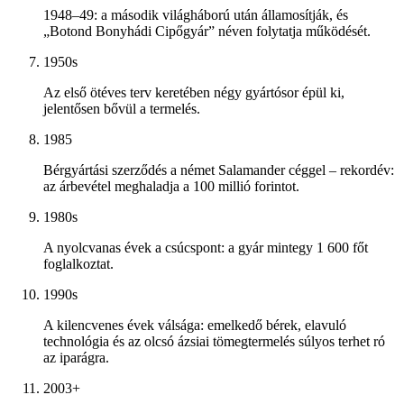
1948–49: a második világháború után államosítják, és
„Botond Bonyhádi Cipőgyár” néven folytatja működését.
1950s
Az első ötéves terv keretében négy gyártósor épül ki,
jelentősen bővül a termelés.
1985
Bérgyártási szerződés a német Salamander céggel – rekordév:
az árbevétel meghaladja a 100 millió forintot.
1980s
A nyolcvanas évek a csúcspont: a gyár mintegy 1 600 főt
foglalkoztat.
1990s
A kilencvenes évek válsága: emelkedő bérek, elavuló
technológia és az olcsó ázsiai tömegtermelés súlyos terhet ró
az iparágra.
2003+