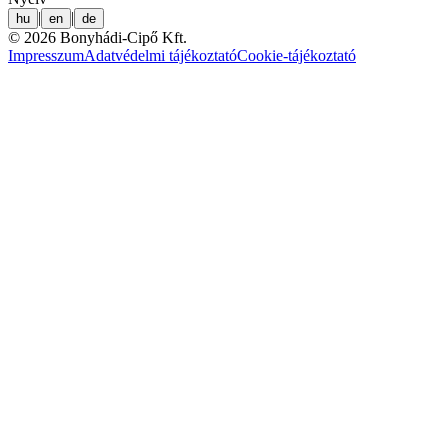
|
|
hu
en
de
© 2026 Bonyhádi-Cipő Kft.
Impresszum
Adatvédelmi tájékoztató
Cookie-tájékoztató